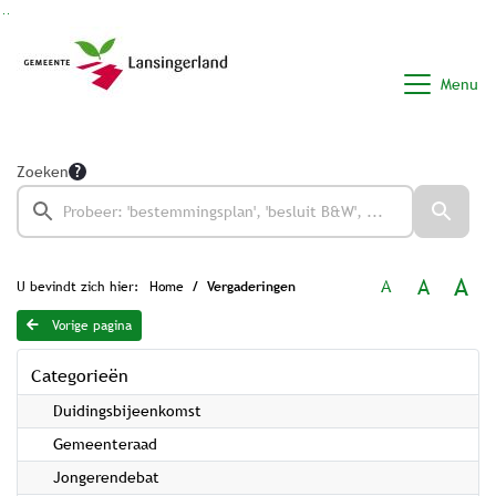
Ga naar de inhoud van deze pagina
Ga naar het zoeken
Ga naar het menu
Menu
Zoeken
A
A
A
U bevindt zich hier:
Home
Vergaderingen
Vorige pagina
Categorieën
Duidingsbijeenkomst
Gemeenteraad
Jongerendebat