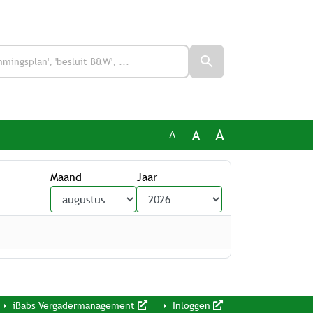
A
A
A
Maand
Jaar
iBabs Vergadermanagement
Inloggen