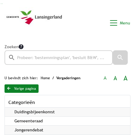
Ga naar de inhoud van deze pagina
Ga naar het zoeken
Ga naar het menu
Menu
Zoeken
A
A
A
U bevindt zich hier:
Home
Vergaderingen
Vorige pagina
Categorieën
Duidingsbijeenkomst
Gemeenteraad
Jongerendebat