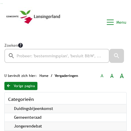
Ga naar de inhoud van deze pagina
Ga naar het zoeken
Ga naar het menu
Menu
Zoeken
A
A
A
U bevindt zich hier:
Home
Vergaderingen
Vorige pagina
Categorieën
Duidingsbijeenkomst
Gemeenteraad
Jongerendebat