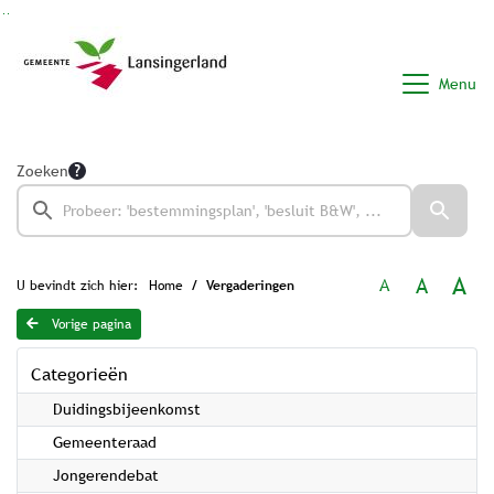
Ga naar de inhoud van deze pagina
Ga naar het zoeken
Ga naar het menu
Menu
Zoeken
A
A
A
U bevindt zich hier:
Home
Vergaderingen
Vorige pagina
Categorieën
Duidingsbijeenkomst
Gemeenteraad
Jongerendebat