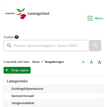
Ga naar de inhoud van deze pagina
Ga naar het zoeken
Ga naar het menu
Menu
Zoeken
A
A
A
U bevindt zich hier:
Home
Vergaderingen
Vorige pagina
Categorieën
Duidingsbijeenkomst
Gemeenteraad
Jongerendebat