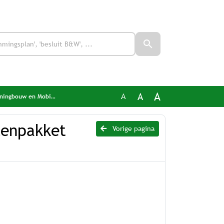
A
A
A
gbouw en Mobiliteit
lenpakket
Vorige pagina