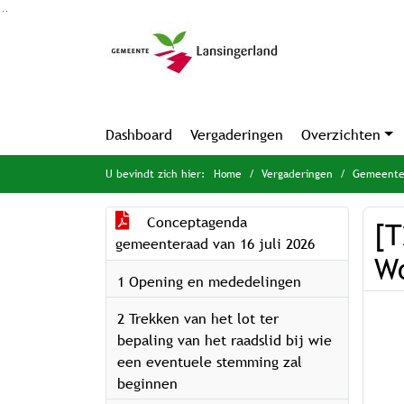
Ga naar de inhoud van deze pagina
Ga naar het zoeken
Ga naar het menu
Dashboard
Vergaderingen
Overzichten
U bevindt zich hier:
Home
Vergaderingen
Gemeenter
Conceptagenda
[T
gemeenteraad van 16 juli 2026
Wo
1 Opening en mededelingen
2 Trekken van het lot ter
bepaling van het raadslid bij wie
een eventuele stemming zal
beginnen