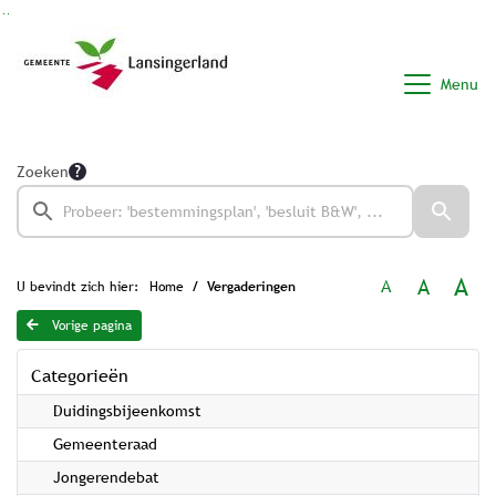
Ga naar de inhoud van deze pagina
Ga naar het zoeken
Ga naar het menu
Menu
Zoeken
A
A
A
U bevindt zich hier:
Home
Vergaderingen
Vorige pagina
Categorieën
Duidingsbijeenkomst
Gemeenteraad
Jongerendebat