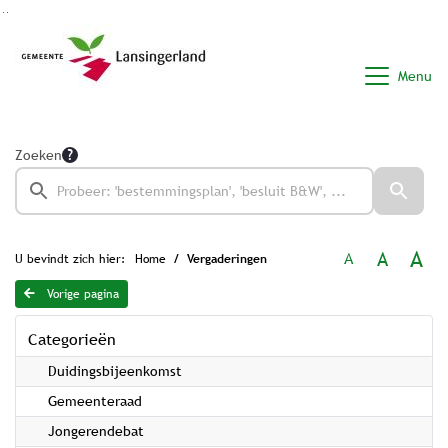
Ga naar de inhoud van deze pagina
Ga naar het zoeken
Ga naar het menu
Menu
Zoeken
A
A
A
U bevindt zich hier:
Home
Vergaderingen
Vorige pagina
Categorieën
Duidingsbijeenkomst
Gemeenteraad
Jongerendebat