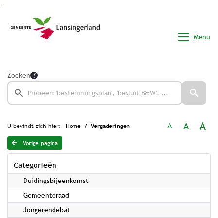
Ga naar de inhoud van deze pagina
Ga naar het zoeken
Ga naar het menu
Menu
Zoeken
A
A
A
U bevindt zich hier:
Home
Vergaderingen
Vorige pagina
Categorieën
Duidingsbijeenkomst
Gemeenteraad
Jongerendebat