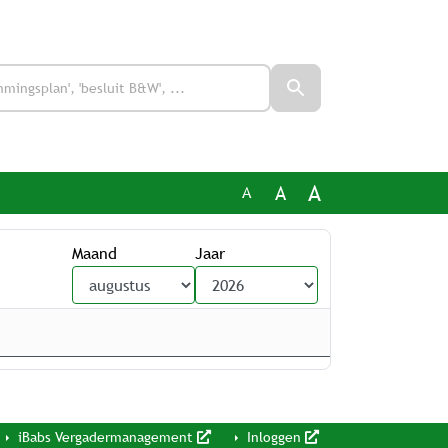
A
A
A
Maand
Jaar
iBabs Vergadermanagement
Inloggen