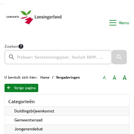
Ga naar de inhoud van deze pagina
Ga naar het zoeken
Ga naar het menu
Menu
Zoeken
A
A
A
U bevindt zich hier:
Home
Vergaderingen
Vorige pagina
Categorieën
Duidingsbijeenkomst
Gemeenteraad
Jongerendebat