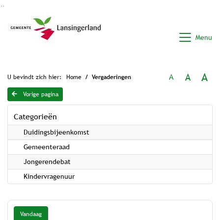
Ga naar de inhoud van deze pagina
Ga naar het zoeken
Ga naar het menu
Menu
A
A
A
U bevindt zich hier:
Home
Vergaderingen
Vorige pagina
Categorieën
Duidingsbijeenkomst
Gemeenteraad
Jongerendebat
Kindervragenuur
Vandaag