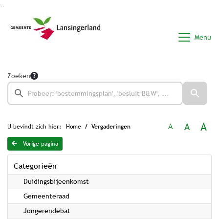
Ga naar de inhoud van deze pagina
Ga naar het zoeken
Ga naar het menu
Menu
Zoeken
A
A
A
U bevindt zich hier:
Home
Vergaderingen
Vorige pagina
Categorieën
Duidingsbijeenkomst
Gemeenteraad
Jongerendebat