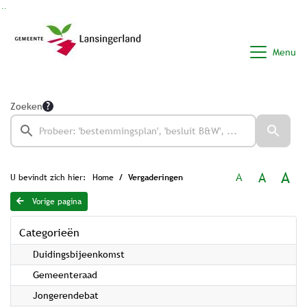
Ga naar de inhoud van deze pagina
Ga naar het zoeken
Ga naar het menu
Menu
Zoeken
A
A
A
U bevindt zich hier:
Home
Vergaderingen
Vorige pagina
Categorieën
Duidingsbijeenkomst
Gemeenteraad
Jongerendebat