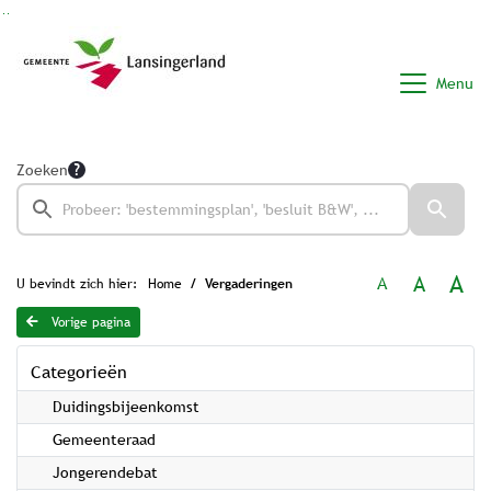
Ga naar de inhoud van deze pagina
Ga naar het zoeken
Ga naar het menu
Menu
Zoeken
A
A
A
U bevindt zich hier:
Home
Vergaderingen
Vorige pagina
Categorieën
Duidingsbijeenkomst
Gemeenteraad
Jongerendebat