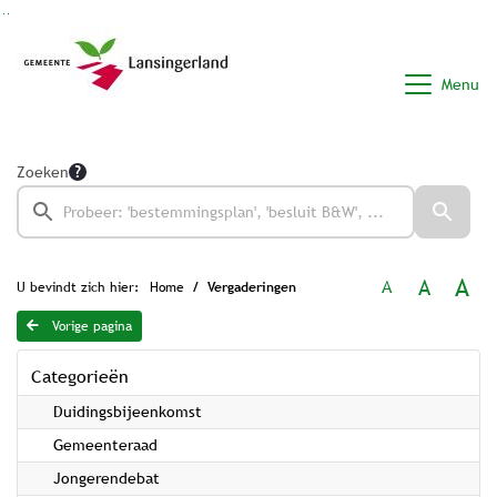
Ga naar de inhoud van deze pagina
Ga naar het zoeken
Ga naar het menu
Menu
Zoeken
A
A
A
U bevindt zich hier:
Home
Vergaderingen
Vorige pagina
Categorieën
Duidingsbijeenkomst
Gemeenteraad
Jongerendebat