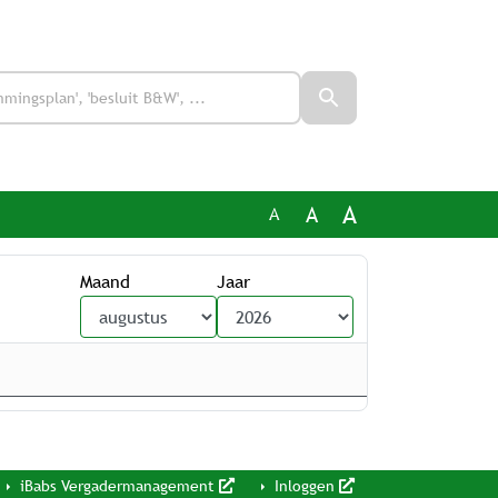
A
A
A
Maand
Jaar
iBabs Vergadermanagement
Inloggen