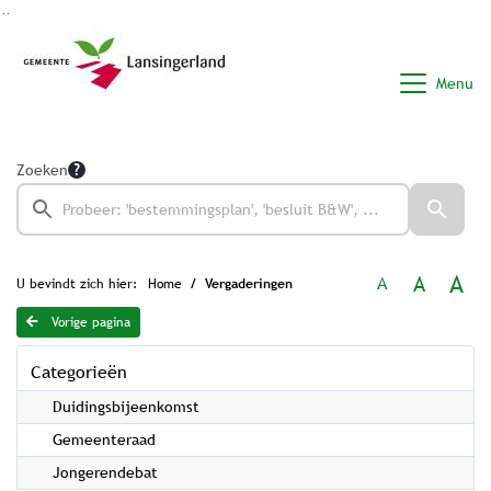
Ga naar de inhoud van deze pagina
Ga naar het zoeken
Ga naar het menu
Menu
Zoeken
A
A
A
U bevindt zich hier:
Home
Vergaderingen
Vorige pagina
Categorieën
Duidingsbijeenkomst
Gemeenteraad
Jongerendebat