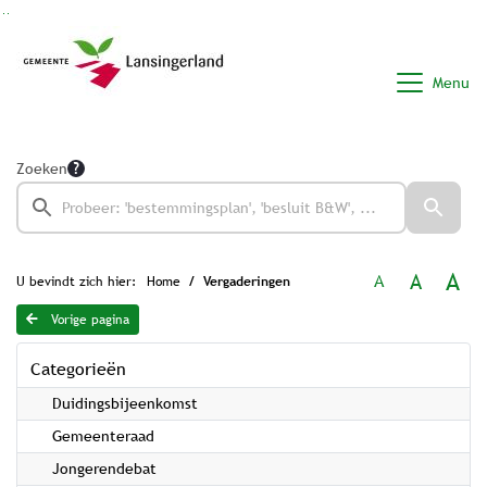
Ga naar de inhoud van deze pagina
Ga naar het zoeken
Ga naar het menu
Menu
Zoeken
A
A
A
U bevindt zich hier:
Home
Vergaderingen
Vorige pagina
Categorieën
Duidingsbijeenkomst
Gemeenteraad
Jongerendebat