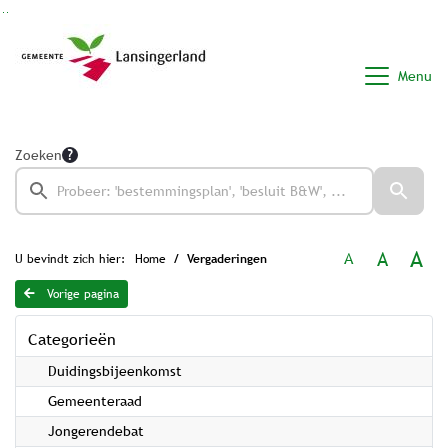
Ga naar de inhoud van deze pagina
Ga naar het zoeken
Ga naar het menu
Menu
Zoeken
A
A
A
U bevindt zich hier:
Home
Vergaderingen
Vorige pagina
Categorieën
Duidingsbijeenkomst
Gemeenteraad
Jongerendebat