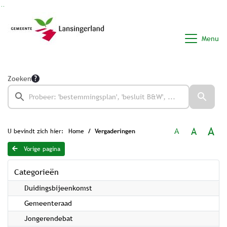
Ga naar de inhoud van deze pagina
Ga naar het zoeken
Ga naar het menu
Menu
Zoeken
A
A
A
U bevindt zich hier:
Home
Vergaderingen
Vorige pagina
Categorieën
Duidingsbijeenkomst
Gemeenteraad
Jongerendebat