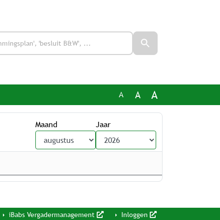
A
A
A
Maand
Jaar
iBabs Vergadermanagement
Inloggen