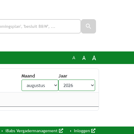
A
A
A
Maand
Jaar
iBabs Vergadermanagement
Inloggen