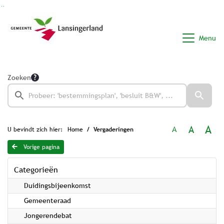
Ga naar de inhoud van deze pagina
Ga naar het zoeken
Ga naar het menu
Menu
Zoeken
A
A
A
U bevindt zich hier:
Home
Vergaderingen
Vorige pagina
Categorieën
Duidingsbijeenkomst
Gemeenteraad
Jongerendebat