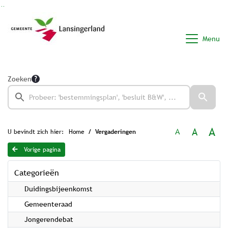
Ga naar de inhoud van deze pagina
Ga naar het zoeken
Ga naar het menu
Menu
Zoeken
A
A
A
U bevindt zich hier:
Home
Vergaderingen
Vorige pagina
Categorieën
Duidingsbijeenkomst
Gemeenteraad
Jongerendebat