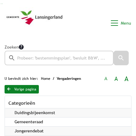
Ga naar de inhoud van deze pagina
Ga naar het zoeken
Ga naar het menu
Menu
Zoeken
A
A
A
U bevindt zich hier:
Home
Vergaderingen
Vorige pagina
Categorieën
Duidingsbijeenkomst
Gemeenteraad
Jongerendebat