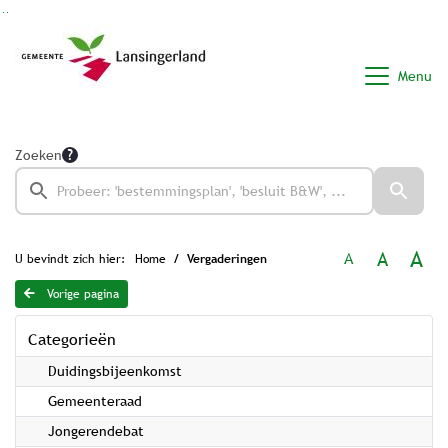
Ga naar de inhoud van deze pagina
Ga naar het zoeken
Ga naar het menu
Menu
Zoeken
A
A
A
U bevindt zich hier:
Home
Vergaderingen
Vorige pagina
Categorieën
Duidingsbijeenkomst
Gemeenteraad
Jongerendebat