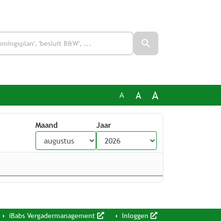
A
A
A
Maand
Jaar
iBabs Vergadermanagement
Inloggen