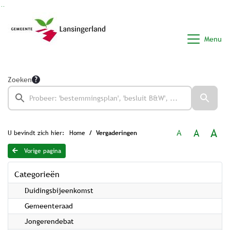
Ga naar de inhoud van deze pagina
Ga naar het zoeken
Ga naar het menu
Menu
Zoeken
A
A
A
U bevindt zich hier:
Home
Vergaderingen
Vorige pagina
Categorieën
Duidingsbijeenkomst
Gemeenteraad
Jongerendebat