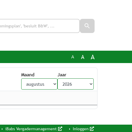
A
A
A
Maand
Jaar
iBabs Vergadermanagement
Inloggen