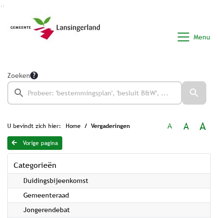
Ga naar de inhoud van deze pagina
Ga naar het zoeken
Ga naar het menu
Menu
Zoeken
A
A
A
U bevindt zich hier:
Home
Vergaderingen
Vorige pagina
Categorieën
Duidingsbijeenkomst
Gemeenteraad
Jongerendebat