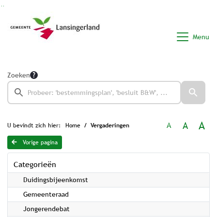
Ga naar de inhoud van deze pagina
Ga naar het zoeken
Ga naar het menu
Menu
Zoeken
A
A
A
U bevindt zich hier:
Home
Vergaderingen
Vorige pagina
Categorieën
Duidingsbijeenkomst
Gemeenteraad
Jongerendebat