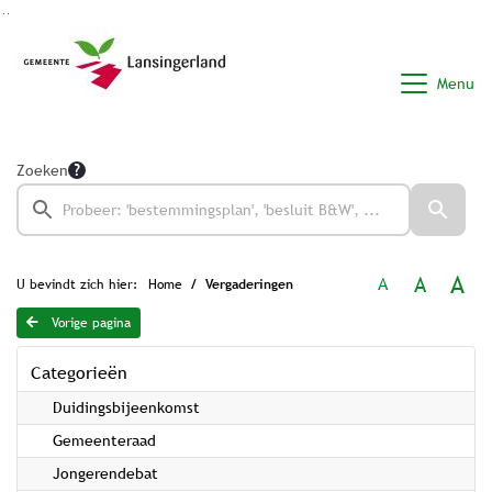
Ga naar de inhoud van deze pagina
Ga naar het zoeken
Ga naar het menu
Menu
Zoeken
A
A
A
U bevindt zich hier:
Home
Vergaderingen
Vorige pagina
Categorieën
Duidingsbijeenkomst
Gemeenteraad
Jongerendebat