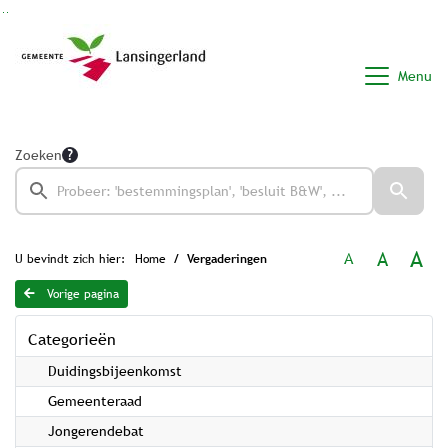
Ga naar de inhoud van deze pagina
Ga naar het zoeken
Ga naar het menu
Menu
Zoeken
A
A
A
U bevindt zich hier:
Home
Vergaderingen
Vorige pagina
Categorieën
Duidingsbijeenkomst
Gemeenteraad
Jongerendebat