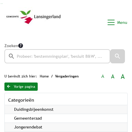
Ga naar de inhoud van deze pagina
Ga naar het zoeken
Ga naar het menu
Menu
Zoeken
A
A
A
U bevindt zich hier:
Home
Vergaderingen
Vorige pagina
Categorieën
Duidingsbijeenkomst
Gemeenteraad
Jongerendebat