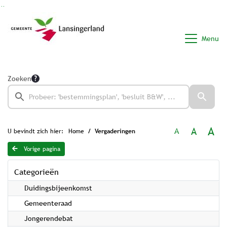
Ga naar de inhoud van deze pagina
Ga naar het zoeken
Ga naar het menu
Menu
Zoeken
A
A
A
U bevindt zich hier:
Home
Vergaderingen
Vorige pagina
Categorieën
Duidingsbijeenkomst
Gemeenteraad
Jongerendebat