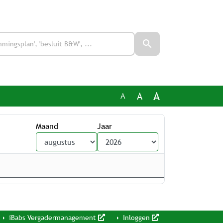
A
A
A
Maand
Jaar
iBabs Vergadermanagement
Inloggen