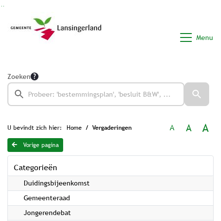
Ga naar de inhoud van deze pagina
Ga naar het zoeken
Ga naar het menu
Menu
Zoeken
A
A
A
U bevindt zich hier:
Home
Vergaderingen
Vorige pagina
Categorieën
Duidingsbijeenkomst
Gemeenteraad
Jongerendebat