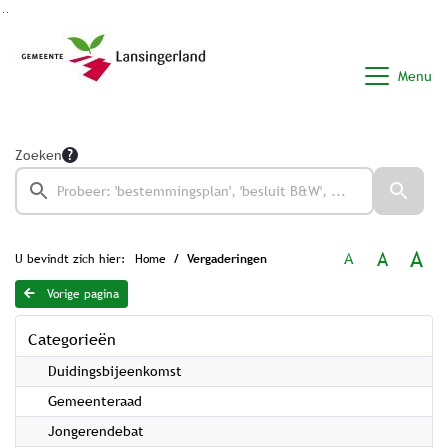
Ga naar de inhoud van deze pagina
Ga naar het zoeken
Ga naar het menu
Menu
Zoeken
A
A
A
U bevindt zich hier:
Home
Vergaderingen
Vorige pagina
Categorieën
Duidingsbijeenkomst
Gemeenteraad
Jongerendebat